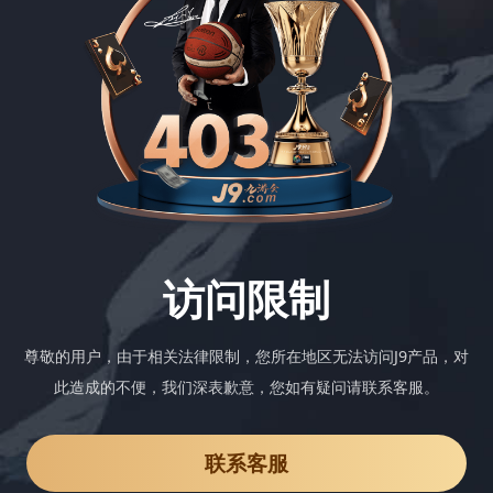
访问限制
尊敬的用户，由于相关法律限制，您所在地区无法访问J9产品，对
此造成的不便，我们深表歉意，您如有疑问请联系客服。
联系客服