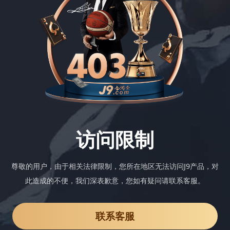
访问限制
尊敬的用户，由于相关法律限制，您所在地区无法访问J9产品，对
此造成的不便，我们深表歉意，您如有疑问请联系客服。
联系客服